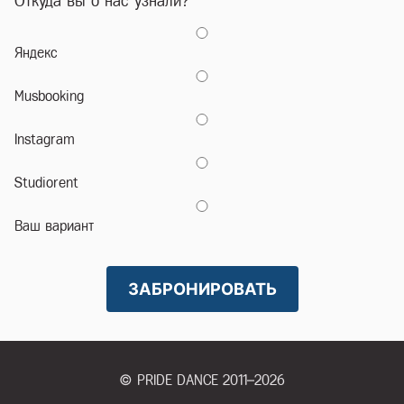
Откуда вы о нас узнали?
участникам, иначе, они не смогут попасть на территорию.
Зайдя в студию, посмотрите, чтобы за вами закрылась дверь.
Яндекс
Уходя из зала и студии посмотрите, пожалуйста, чтобы за
вами закрылась дверь.
Musbooking
ВНИМАНИЕ!!! В теплое время года в залах душно! Поток людей
очень большой! Приточно-вытяжной вентиляции нет. В каждом
Instagram
зале есть вентилятор.
В случае возникновения вопросов звоните +7 (495)
Studiorent
565-39-85.
Вы должны внести оплату второй части за аренду/доплату за
Ваш вариант
количество человек/доплату за подключение своих приборов
к сети – ДО входа в зал, иначе, электричество в зале будет
отключено.
ЗАБРОНИРОВАТЬ
ВАЖНО! Если Вы написали сообщение нам на whatsapp или
telegram или в других мессенджерах и соц. сетях, и мы не
ответили Вам в рабочие часы, то Вам необходимо
обязательно позвонить в студию и уточнить свой вопрос по
телефону +7 (495) 565-39-85. Так как сообщений очень много,
© PRIDE DANCE 2011–2026
мы можем пропустить или не заметить Ваше сообщение.