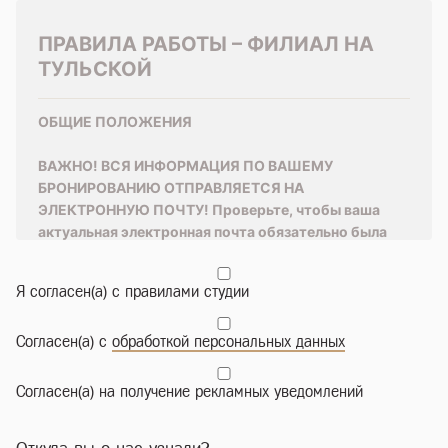
ПРАВИЛА РАБОТЫ – ФИЛИАЛ НА
ТУЛЬСКОЙ
ОБЩИЕ ПОЛОЖЕНИЯ
ВАЖНО! ВСЯ ИНФОРМАЦИЯ ПО ВАШЕМУ
БРОНИРОВАНИЮ ОТПРАВЛЯЕТСЯ НА
ЭЛЕКТРОННУЮ ПОЧТУ! Проверьте, чтобы ваша
актуальная электронная почта обязательно была
указана при бронировании! Если вдруг вам на почту
не пришла информация о бронировании -
Я согласен(а) с правилами студии
обязательно позвоните в поддержку
+74955653985.
Согласен(а) с
обработкой персональных данных
Студия на самообслуживании – без
администратора.
Чтобы попасть на территорию, нужно
Согласен(а) на получение рекламных уведомлений
ввести пароль на входной двери. Пароль высылается
заказчику (человеку, который бронировал зал) на электронную
почту. Заказчик обязан сообщить пароль всем своим