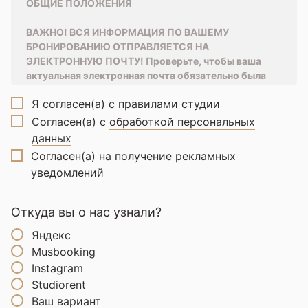
ОБЩИЕ ПОЛОЖЕНИЯ
ВАЖНО! ВСЯ ИНФОРМАЦИЯ ПО ВАШЕМУ
БРОНИРОВАНИЮ ОТПРАВЛЯЕТСЯ НА
ЭЛЕКТРОННУЮ ПОЧТУ! Проверьте, чтобы ваша
актуальная электронная почта обязательно была
указана при бронировании! Если вдруг вам на почту
Я согласен(а) с правилами студии
не пришла информация о бронировании -
обязательно позвоните в поддержку
Согласен(а) с
обработкой персональных
+74955653985.
данных
Студия на самообслуживании – без
Согласен(а) на получение рекламных
администратора.
Чтобы попасть на территорию,
уведомлений
нужно ввести пароль на входной двери. Пароль
высылается заказчику (человеку, который
Откуда вы о нас узнали?
бронировал зал) на электронную почту. Заказчик
обязан сообщить пароль всем своим участникам,
Яндекс
иначе, они не смогут попасть на территорию.
Musbooking
Зайдя в студию, посмотрите, чтобы за вами
Instagram
закрылась дверь. Уходя из зала и студии
Studiorent
посмотрите, пожалуйста, чтобы за вами закрылась
Ваш вариант
дверь.